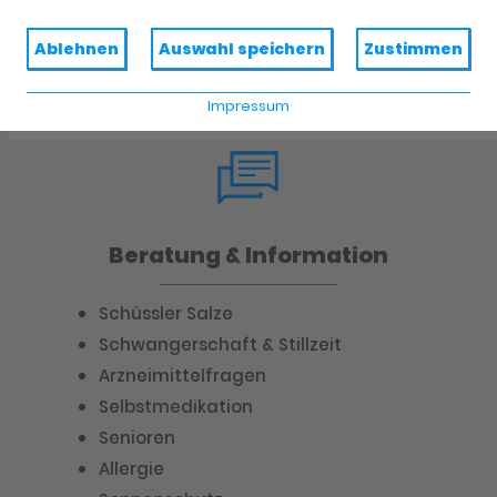
Krankenpflegeabteilung
Reiseapotheke
Ablehnen
Auswahl speichern
Zustimmen
Haus- und Reiseapotheke
Impressum
Beratung & Information
Schüssler Salze
Schwangerschaft & Stillzeit
Arzneimittelfragen
Selbstmedikation
Senioren
Allergie