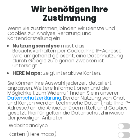
Wir benötigen Ihre
Apotheke an der Krumbek
Zustimmung
Wenn Sie zustimmen, binden wir Dienste und
Unsere Serviceleistungen
Cookies zur Analyse, Beratung und
Kartendarstellung ein.
Nutzungsanalyse
misst das
Unsere Apotheke bietet eine Vielzahl von
Besuchsverhalten per Cookie. Ihre IP-Adresse
Serviceleistungen rund um Ihre Gesundheit.
wird umgehend gelöscht, eine Datennutzung
durch Google zu eigenen Zwecken ist
untersagt.
HERE Maps:
zeigt interaktive Karten.
Sie können Ihre Auswahl jederzeit detailliert
anpassen. Weitere Informationen und die
Möglichkeit zum Widerruf finden Sie in unserer
Datenschutzerklärung
. Bei der Nutzung von Chat
und Karten werden technische Daten (insb. Ihre IP-
Schwerpunkte
Adresse) an die Anbieter übermittelt und Cookies
gesetzt. Hierfür gelten die Datenschutzhinweise
der jeweiligen Anbieter.
Diabetes-Schwerpunktapotheke
Websiteanalyse
Homöopathische Hausapotheke
Karten (Here maps)