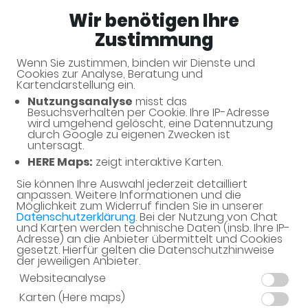
Wir benötigen Ihre
Apotheke an der Krumbek
Zustimmung
Wenn Sie zustimmen, binden wir Dienste und
Cookies zur Analyse, Beratung und
Unverbindliche Arzneimittel-
Kartendarstellung ein.
Reservierung
Nutzungsanalyse
misst das
Besuchsverhalten per Cookie. Ihre IP-Adresse
Apotheke an der Krumbek
wird umgehend gelöscht, eine Datennutzung
durch Google zu eigenen Zwecken ist
Königsberger Str. 2, 25479 Ellerau
untersagt.
HERE Maps:
zeigt interaktive Karten.
Eine Bearbeitung und Abholung der unverbindlichen
Arzneimittel-Reservierung ist nur während der
Sie können Ihre Auswahl jederzeit detailliert
anpassen. Weitere Informationen und die
Öffnungszeiten möglich.
Möglichkeit zum Widerruf finden Sie in unserer
Datenschutzerklärung
. Bei der Nutzung von Chat
und Karten werden technische Daten (insb. Ihre IP-
Adresse) an die Anbieter übermittelt und Cookies
gesetzt. Hierfür gelten die Datenschutzhinweise
der jeweiligen Anbieter.
Websiteanalyse
Karten (Here maps)